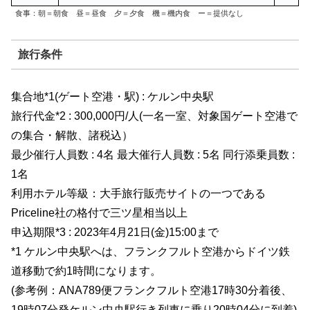
食事：朝＝朝食 昼＝昼食 夕＝夕食 機＝機内食​ ー＝提供なし
旅行条件
集合地*1(ゲート空港・駅) : ケルン中央駅
旅行代金*2 : 300,000円/人(一名一室、対象国ゲート空港で
の集合・解散、諸税込）
最少催行人員数 : 4名 最大催行人員数 : 5名 同行添乗員数 :
1名
利用ホテル等級：大手旅行販売サイトの一つである
Priceline社の格付で三ツ星相当以上
申込期限*3 : 2023年4月21日(金)15:00まで
*1 ケルン中央駅へは、フランクフルト空港からドイツ鉄
道移動で約1時間になります。
(参考例：ANA789便フランクフルト空港17時30分着後、
19時07分発ケルン中央駅行き列車に乗り20時04分に到着)