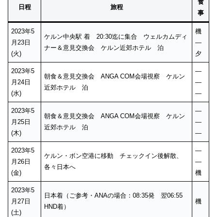
食
日程
旅程
事
2023年5
機
ケルン中央駅 着 20:30迄に集合 ウェルカムディ
月23日
—
ナー＆意見交換会 ケルン近郊ホテル 泊
(火)
夕
2023年5
—
朝食＆意見交換会 ANGA COM会場視察 ケルン
月24日
—
近郊ホテル 泊
(水)
—
2023年5
—
朝食＆意見交換会 ANGA COM会場視察 ケルン
月25日
—
近郊ホテル 泊
(木)
—
2023年5
—
ケルン・ボン空港に移動 チェックイン後解散、
月26日
—
各々日本へ
(金)
機
2023年5
日本着（ご参考・ANAの場合：08:35発 翌06:55
月27日
機
HND着）
(土)