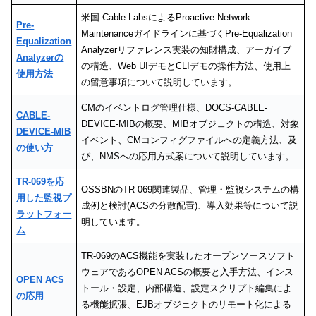
米国 Cable LabsによるProactive Network
Pre-
Maintenanceガイドラインに基づくPre-Equalization
Equalization
Analyzerリファレンス実装の知財構成、アーガイブ
Analyzerの
の構造、Web UIデモとCLIデモの操作方法、使用上
使用方法
の留意事項について説明しています。
CMのイベントログ管理仕様、DOCS-CABLE-
CABLE-
DEVICE-MIBの概要、MIBオブジェクトの構造、対象
DEVICE-MIB
イベント、CMコンフィグファイルへの定義方法、及
の使い方
び、NMSへの応用方式案について説明しています。
TR-069を応
OSSBNのTR-069関連製品、管理・監視システムの構
用した監視プ
成例と検討(ACSの分散配置)、導入効果等について説
ラットフォー
明しています。
ム
TR-069のACS機能を実装したオープンソースソフト
ウェアであるOPEN ACSの概要と入手方法、インス
OPEN ACS
トール・設定、内部構造、設定スクリプト編集によ
の応用
る機能拡張、EJBオブジェクトのリモート化による