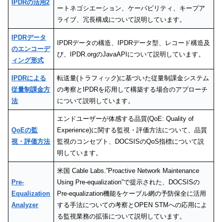
IPDRの活用2
ートネゴシエーション、ケーパビリティ、キープア
ライブ、冗長構成について説明しています。
IPDRデータ
IPDRデータの構造、IPDRデータ型、レコード構造及
のエンコーデ
び、IPDR.orgのJavaAPIについて説明しています。
ィング形式
IPDRによる
転送量(トラフィック)に基づいた従量制課金システム
従量制課金方
の考察とIPDRを応用して構築する場合のアプローチ
法
について説明しています。
エンドユーザーが体感する品質(QoE: Quality of
QoEの監
Experience)に関する監視・評価方法について、品質
視・評価方法
監視のコンセプト、DOCSISのQoS指標について説
明しています。
米国 Cable Labs.”Proactive Network Maintenance
Pre-
Using Pre-equalization”で提示された、DOCSISの
Equalization
Pre-equalization機能をケーブル網の予防保全に活用
Analyzer
する手法についての考察とOPEN STMへの応用によ
る監視業務の拡張について説明しています。