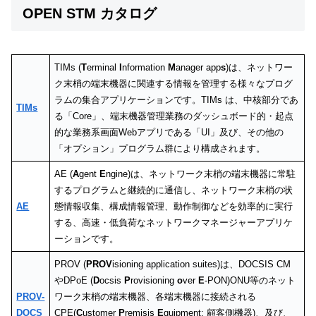
OPEN STM カタログ
TIMs (
T
erminal
I
nformation
M
anager app
s
)は、ネットワー
ク末梢の端末機器に関連する情報を管理する様々なプログ
ラムの集合アプリケーションです。TIMs は、中核部分であ
TIMs
る「Core」、端末機器管理業務のダッシュボード的・起点
的な業務系画面Webアプリである「UI」及び、その他の
「オプション」プログラム群により構成されます。
AE (
A
gent
E
ngine)は、ネットワーク末梢の端末機器に常駐
するプログラムと継続的に通信し、ネットワーク末梢の状
AE
態情報収集、構成情報管理、動作制御などを効率的に実行
する、高速・低負荷なネットワークマネージャーアプリケ
ーションです。
PROV (
PROV
isioning application suites)は、DOCSIS CM
やDPoE (
D
ocsis
P
rovisioning
o
ver
E
-PON)ONU等のネット
PROV-
ワーク末梢の端末機器、各端末機器に接続される
DOCS
CPE(
C
ustomer
P
remisis
E
quipment: 顧客側機器)、及び、