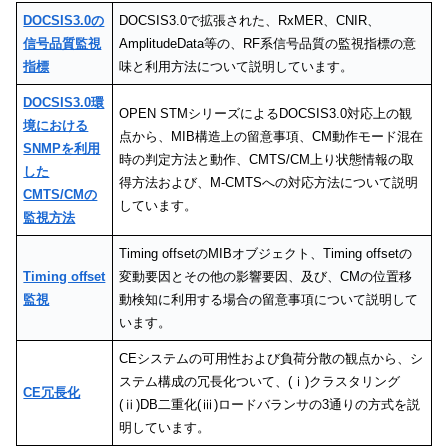
DOCSIS3.0の
DOCSIS3.0で拡張された、RxMER、CNIR、
信号品質監視
AmplitudeData等の、RF系信号品質の監視指標の意
指標
味と利用方法について説明しています。
DOCSIS3.0環
OPEN STMシリーズによるDOCSIS3.0対応上の観
境における
点から、MIB構造上の留意事項、CM動作モード混在
SNMPを利用
時の判定方法と動作、CMTS/CM上り状態情報の取
した
得方法および、M-CMTSへの対応方法について説明
CMTS/CMの
しています。
監視方法
Timing offsetのMIBオブジェクト、Timing offsetの
Timing offset
変動要因とその他の影響要因、及び、CMの位置移
監視
動検知に利用する場合の留意事項について説明して
います。
CEシステムの可用性および負荷分散の観点から、シ
ステム構成の冗長化ついて、(ⅰ)クラスタリング
CE冗長化
(ⅱ)DB二重化(ⅲ)ロードバランサの3通りの方式を説
明しています。