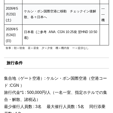
2026年5
—
ケルン・ボン国際空港に移動 チェックイン後解
月23日
—
散、各々日本へ
(土)
機
2026年5
日本着 (ご参考 ANA: CGN 10:25発 翌HND 10:50
月24日
着)
(日)
食事：朝＝朝食 昼＝昼食 夕＝夕食 機＝機内食​ ー＝提供なし
旅行条件
集合地（ゲート空港）: ケルン・ボン国際空港（空港コー
ド :CGN ）
旅行代金*1 : 500,000円/人（一名一室、指定ホテルでの集
合・解散、諸税込）
最少催行人員数 : 3名 最大催行人員数 : 5名 同行添乗