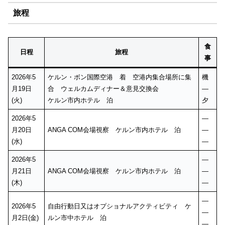
旅程
食
日程
旅程
事
2026年5
ケルン・ボン国際空港 着 空港内集合場所に集
機
月19日
合 ウェルカムディナー＆意見交換会
—
(火)
ケルン市内ホテル 泊
夕
2026年5
—
月20日
ANGA COM会場視察 ケルン市内ホテル 泊
—
(水)
—
2026年5
—
月21日
ANGA COM会場視察 ケルン市内ホテル 泊
—
(木)
—
—
2026年5
自由行動日又はオプショナルアクティビティ ケ
—
月2日(金)
ルン市中ホテル 泊
—