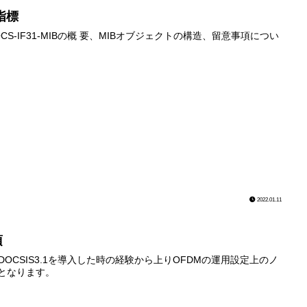
視指標
OCS-IF31-MIBの概 要、MIBオブジェクトの構造、留意事項につい
2022.01.11
項
sが、DOCSIS3.1を導入した時の経験から上りOFDMの運用設定上のノ
sとなります。