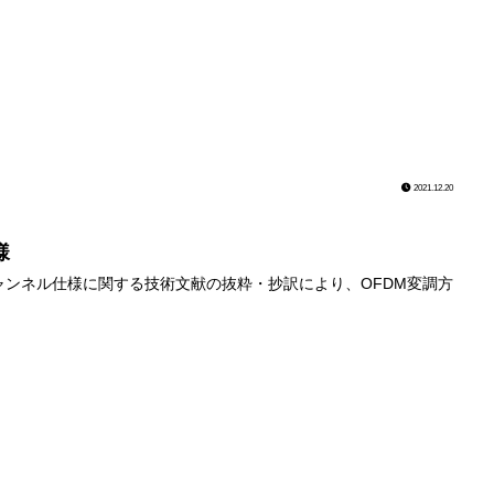
2021.12.20
様
物理チャンネル仕様に関する技術文献の抜粋・抄訳により、OFDM変調方