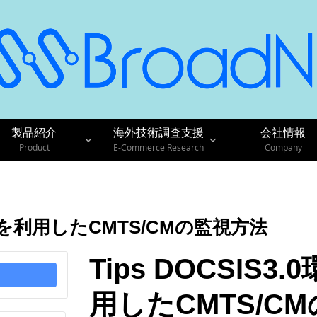
製品紹介
海外技術調査支援
会社情報
Product
E-Commerce Research
Company
NMPを利用したCMTS/CMの監視方法
Tips DOCSIS
用したCMTS/C