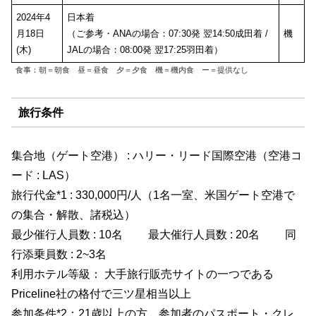
2024年4
日本着
月18日
（ご参考・ANAの場合：07:30発 翌14:50成田着 /
機
(木)
JALの場合：08:00発 翌17:25羽田着）
食事：朝＝朝食 昼＝昼食 夕＝夕食 機＝機内食​ ー＝提供なし
旅行条件
集合地（ゲート空港） : ハリー・リード国際空港（空港コ
ード : LAS）
旅行代金*1 : 330,000円/人（1名一室、米国ゲート空港で
の集合・解散、諸税込）
最少催行人員数 : 10名 最大催行人員数 : 20名 同
行添乗員数 : 2~3名
利用ホテル等級： 大手旅行販売サイトの一つである
Priceline社の格付で三ツ星相当以上
参加条件*2：21歳以上の方、参加者のパスポート・クレ