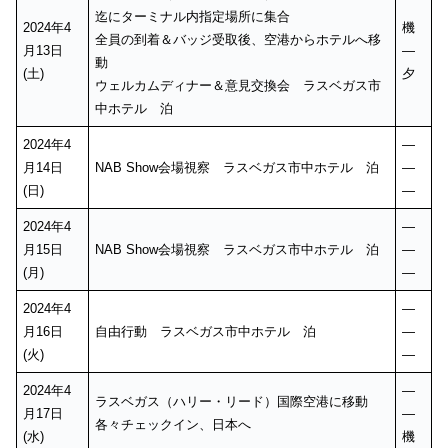
迄にターミナル内指定場所に集合
2024年4
機
全員の到着＆バッジ受取後、空港からホテルへ移
月13日
—
動
(土)
夕
ウェルカムディナー＆意見交換会 ラスベガス市
中ホテル 泊
2024年4
—
月14日
NAB Show会場視察 ラスベガス市中ホテル 泊
—
(日)
—
2024年4
—
月15日
NAB Show会場視察 ラスベガス市中ホテル 泊
—
(月)
—
2024年4
—
月16日
自由行動 ラスベガス市中ホテル 泊
—
(火)
—
2024年4
—
ラスベガス（ハリー・リード）国際空港に移動
月17日
—
各々チェックイン、日本へ
(水)
機